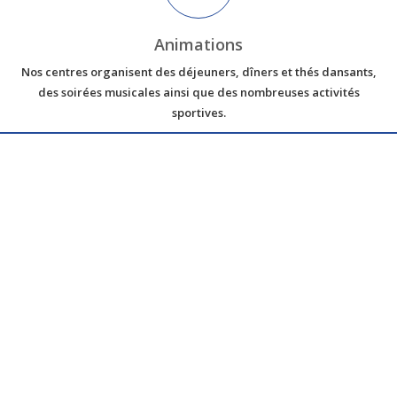
Animations
Nos centres organisent des déjeuners, dîners et thés dansants,
des soirées musicales ainsi que des nombreuses activités
sportives.
FOS Réunion
Centres de vacances
NOS BUNGALOWS